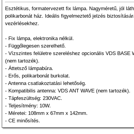
Esztétikus, formatervezett fix lámpa. Nagyméretű, jól láth
polikarbonát ház. Ideális figyelmeztető jelzés biztosítás
vezérlésekhez.
- Fix lámpa, elektronika nélkül.
- Függőlegesen szerelhető.
- Vízszintes felületre szereléshez opcionális VDS BAS
(nem tartozék).
- Áttetsző lámpabúra.
- Erős, polikarbonát burkolat.
- Antenna csatlakoztatási lehetőség.
- Kompatibilis antenna: VDS ANT WAVE (nem tartozék).
- Tápfeszültség: 230VAC.
- Teljesítmény: 10W.
- Méretei: 108mm x 67mm x 142mm.
- CE minősítés.