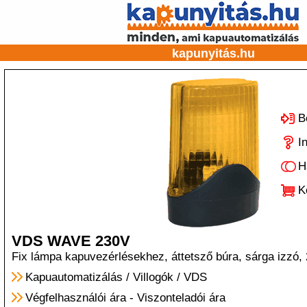
kapunyitás.hu
B
I
H
K
VDS WAVE 230V
Fix lámpa kapuvezérlésekhez, áttetsző búra, sárga izzó
Kapuautomatizálás
/
Villogók
/
VDS
Végfelhasználói ára
-
Viszonteladói ára