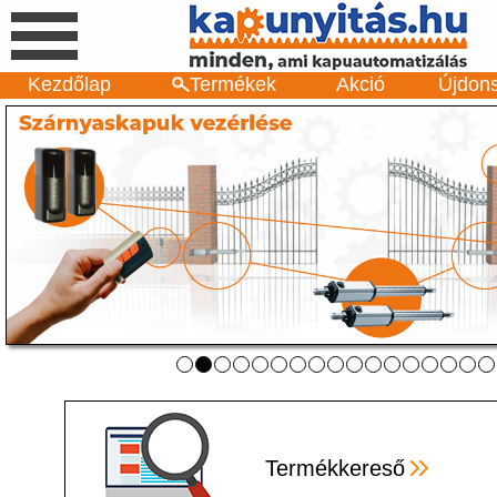
Kezdőlap
Termékek
Akció
Újdon
Termékkereső