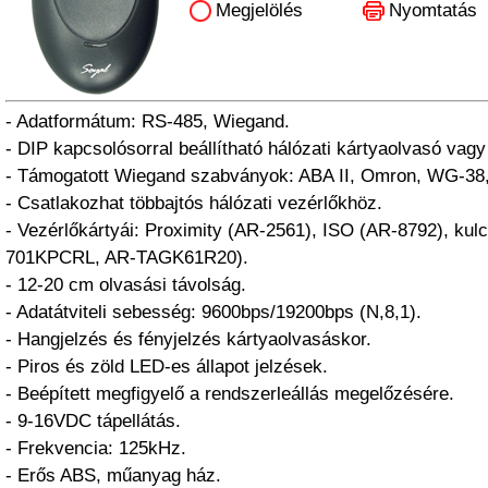
Megjelölés
Nyomtatás
- Adatformátum: RS-485, Wiegand.
- DIP kapcsolósorral beállítható hálózati kártyaolvasó vag
- Támogatott Wiegand szabványok: ABA II, Omron, WG-3
- Csatlakozhat többajtós hálózati vezérlőkhöz.
- Vezérlőkártyái: Proximity (AR-2561), ISO (AR-8792), kul
701KPCRL, AR-TAGK61R20).
- 12-20 cm olvasási távolság.
- Adatátviteli sebesség: 9600bps/19200bps (N,8,1).
- Hangjelzés és fényjelzés kártyaolvasáskor.
- Piros és zöld LED-es állapot jelzések.
- Beépített megfigyelő a rendszerleállás megelőzésére.
- 9-16VDC tápellátás.
- Frekvencia: 125kHz.
- Erős ABS, műanyag ház.