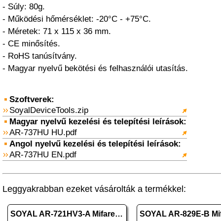
- Súly: 80g.
- Működési hőmérséklet: -20°C - +75°C.
- Méretek: 71 x 115 x 36 mm.
- CE minősítés.
- RoHS tanúsítvány.
- Magyar nyelvű bekötési és felhasználói utasítás.
Szoftverek:
SoyalDeviceTools.zip
Magyar nyelvű kezelési és telepítési leírások:
AR-737HU HU.pdf
Angol nyelvű kezelési és telepítési leírások:
AR-737HU EN.pdf
Leggyakrabban ezeket vásárolták a termékkel:
SOYAL AR-721HV3-A Mifare ezüst