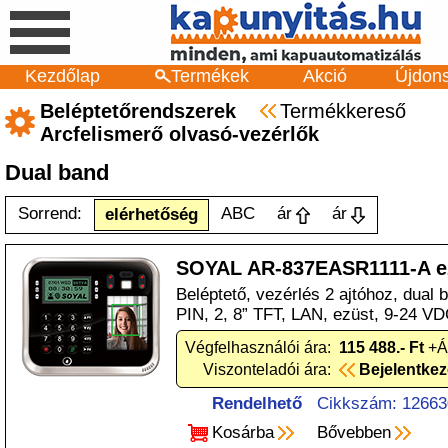
Kezdőlap
Termékek
Akció
Újdon
Beléptetőrendszerek
Termékkereső
Arcfelismerő olvasó-vezérlők
Dual band
Sorrend:
ABC
ár
ár
elérhetőség
SOYAL AR-837EASR1111-A e
Beléptető, vezérlés 2 ajtóhoz, dual 
PIN, 2, 8” TFT, LAN, ezüst, 9-24 VD
Végfelhasználói ára:
115 488.- Ft
+Á
Viszonteladói ára:
Bejelentke
Rendelhető
Cikkszám: 12663
Kosárba
Bővebben