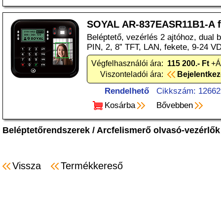
SOYAL AR-837EASR11B1-A f
Beléptető, vezérlés 2 ajtóhoz, dual 
PIN, 2, 8” TFT, LAN, fekete, 9-24 V
Végfelhasználói ára:
115 200.- Ft
+Á
Viszonteladói ára:
Bejelentke
Rendelhető
Cikkszám: 12662
Kosárba
Bővebben
Beléptetőrendszerek
/
Arcfelismerő olvasó-vezérlők
Vissza
Termékkereső