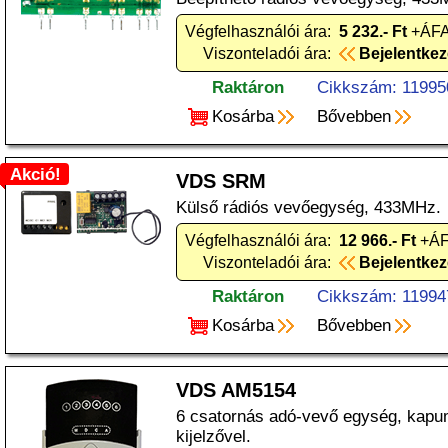
Végfelhasználói ára:
5 232.- Ft
+ÁFA
Viszonteladói ára:
Bejelentke
Raktáron
Cikkszám: 11995
Kosárba
Bővebben
Akció!
VDS SRM
Külső rádiós vevőegység, 433MHz.
Végfelhasználói ára:
12 966.- Ft
+ÁF
Viszonteladói ára:
Bejelentke
Raktáron
Cikkszám: 11994
Kosárba
Bővebben
VDS AM5154
6 csatornás adó-vevő egység, kap
kijelzővel.