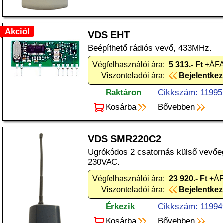
Akció!
VDS EHT
Beépíthető rádiós vevő, 433MHz.
Végfelhasználói ára:
5 313.- Ft
+ÁFA
Viszonteladói ára:
Bejelentke
Raktáron
Cikkszám: 11995
Kosárba
Bővebben
VDS SMR220C2
Ugrókódos 2 csatornás külső vevő
230VAC.
Végfelhasználói ára:
23 920.- Ft
+ÁF
Viszonteladói ára:
Bejelentke
Érkezik
Cikkszám: 11994
Kosárba
Bővebben