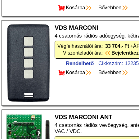
Kosárba
Bővebben
VDS MARCONI
4 csatornás rádiós adóegység, kéti
Végfelhasználói ára:
33 704.- Ft
+ÁF
Viszonteladói ára:
Bejelentke
Rendelhető
Cikkszám: 12235
Kosárba
Bővebben
VDS MARCONI ANT
4 csatornás rádiós vevőegység, ant
VAC / VDC.