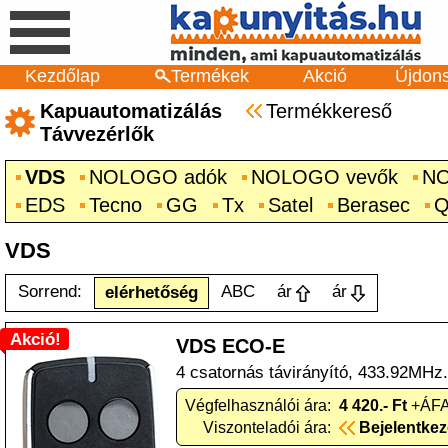
Kezdőlap
Termékek
Akció
Újdon
Kapuautomatizálás
Termékkereső
Távvezérlők
VDS
NOLOGO adók
NOLOGO vevők
NO
EDS
Tecno
GG
Tx
Satel
Berasec
Q
VDS
Sorrend:
ABC
ár
ár
elérhetőség
Akció!
VDS ECO-E
4 csatornás távirányító, 433.92MHz.
Végfelhasználói ára:
4 420.- Ft
+ÁFA
Viszonteladói ára:
Bejelentke