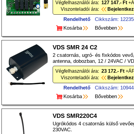
Végfelhasználói ára:
127 147.- Ft
+Á
Viszonteladói ára:
Bejelentke
Rendelhető
Cikkszám: 12235
Kosárba
Bővebben
VDS SMR 24 C2
2 csatornás, ugró- és fixkódos vev
antenna, dobozban, 12 / 24VAC / V
Végfelhasználói ára:
23 172.- Ft
+ÁF
Viszonteladói ára:
Bejelentke
Rendelhető
Cikkszám: 10944
Kosárba
Bővebben
VDS SMR220C4
Ugrókódos 4 csatornás külső vevő
230VAC.