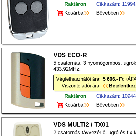
Raktáron
Cikkszám: 11994
Kosárba
Bővebben
VDS ECO-R
5 csatornás, 3 nyomógombos, ugrók
433.92MHz.
Végfelhasználói ára:
5 606.- Ft
+ÁFA
Viszonteladói ára:
Bejelentke
Raktáron
Cikkszám: 10944
Kosárba
Bővebben
VDS MULTI2 / TX01
2 csatornás távvezérlő, ugró és fix 