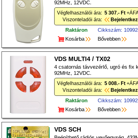
92MHz, 12VDC.
Végfelhasználói ára:
5 307.- Ft
+ÁFA
Viszonteladói ára:
Bejelentke
Raktáron
Cikkszám: 10992
Kosárba
Bővebben
VDS MULTI4 / TX02
4 csatornás távvezérlő, ugró és fix 
92MHz, 12VDC.
Végfelhasználói ára:
5 008.- Ft
+ÁFA
Viszonteladói ára:
Bejelentke
Raktáron
Cikkszám: 10992
Kosárba
Bővebben
VDS SCH
Beépíthető rádiós vevőegység, 433