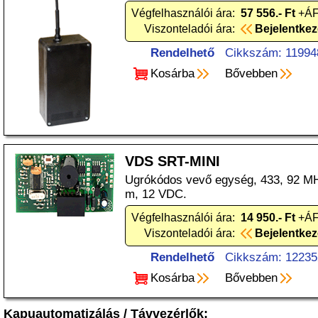
Végfelhasználói ára:
57 556.- Ft
+ÁF
Viszonteladói ára:
Bejelentke
Rendelhető
Cikkszám: 11994
Kosárba
Bővebben
VDS SRT-MINI
Ugrókódos vevő egység, 433, 92 MH
m, 12 VDC.
Végfelhasználói ára:
14 950.- Ft
+ÁF
Viszonteladói ára:
Bejelentke
Rendelhető
Cikkszám: 12235
Kosárba
Bővebben
Kapuautomatizálás
/
Távvezérlők
: