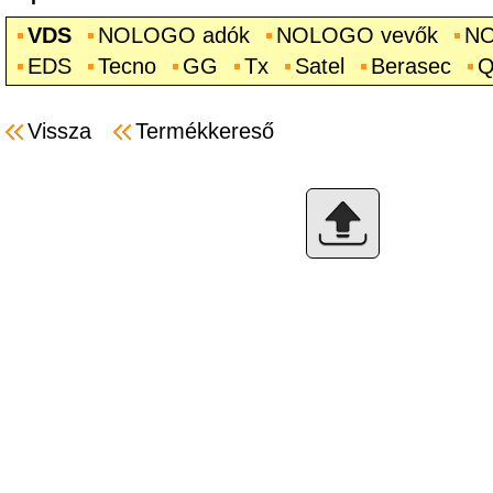
VDS
NOLOGO adók
NOLOGO vevők
NO
EDS
Tecno
GG
Tx
Satel
Berasec
Q
Vissza
Termékkereső