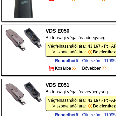
VDS E050
Biztonsági végállás adóegység.
Végfelhasználói ára:
43 167.- Ft
+ÁF
Viszonteladói ára:
Bejelentke
Rendelhető
Cikkszám: 11995
Kosárba
Bővebben
VDS E051
Biztonsági végállás vevőegység.
Végfelhasználói ára:
43 167.- Ft
+ÁF
Viszonteladói ára:
Bejelentke
Rendelhető
Cikkszám: 11995