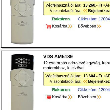
Végfelhasználói ára:
13 260.- Ft
+ÁF
Viszonteladói ára:
Bejelentke
Raktáron
Cikkszám: 12004
Kosárba
Bővebben
VDS AM5189
12 csatornás adó-vevő egység, ka
motorokhoz, kijelzővel.
Végfelhasználói ára:
13 604.- Ft
+ÁF
Viszonteladói ára:
Bejelentke
Raktáron
Cikkszám: 12004
Kosárba
Bővebben