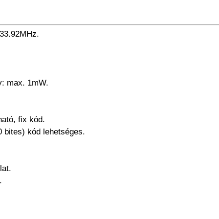
433.92MHz.
ny: max. 1mW.
ató, fix kód.
bites) kód lehetséges.
lat.
.