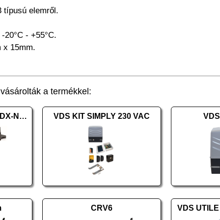
 típusú elemről.
 -20°C - +55°C.
m x 15mm.
ásárolták a termékkel:
PROTECO Leader-3TI/DX-New jobbos
VDS KIT SIMPLY 230 VAC
VDS
m
CRV6
VDS UTILE