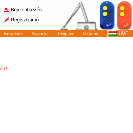
Bejelentkezés
Regisztráció
HUF
Kérdések
Árajánlat
Telepítés
Oktatás
rt!