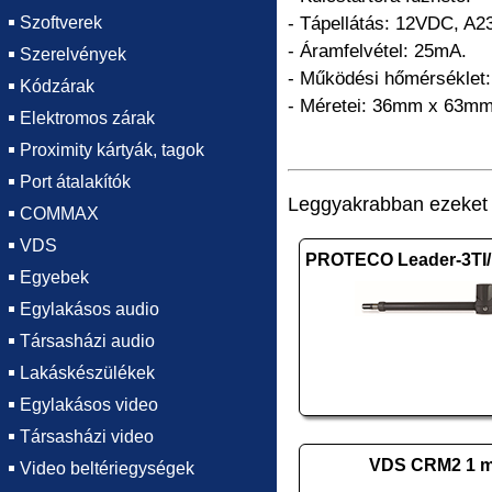
Szoftverek
- Tápellátás: 12VDC, A23
- Áramfelvétel: 25mA.
Szerelvények
- Működési hőmérséklet:
Kódzárak
- Méretei: 36mm x 63m
Elektromos zárak
Proximity kártyák, tagok
Port átalakítók
Leggyakrabban ezeket v
COMMAX
VDS
Egyebek
Egylakásos audio
Társasházi audio
Lakáskészülékek
Egylakásos video
Társasházi video
VDS CRM2 1 
Video beltériegységek