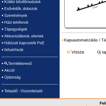
Kültéri bővítőmodulok
Esővédők, dobozok
Szerelvények
Házi telefonok
Tápegységek
Akkumulátorok, elemek
Kapuautomatizálás
/
Tá
Hálózati kapcsolók PoE
Nővérhívók
Vissza
Új la
Termékkereső
Akció!
Újdonság
Telepítő - Viszonteladó
Fel