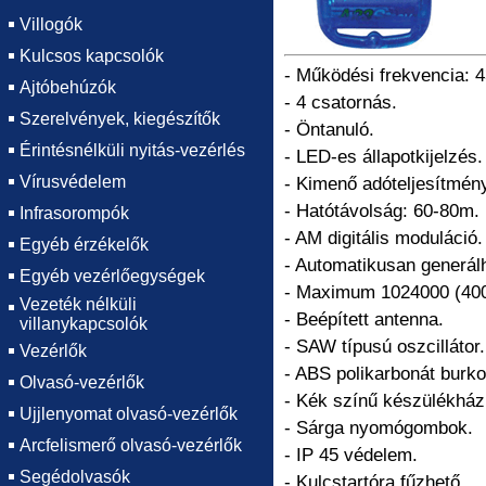
Villogók
Kulcsos kapcsolók
- Működési frekvencia: 
Ajtóbehúzók
- 4 csatornás.
Szerelvények, kiegészítők
- Öntanuló.
Érintésnélküli nyitás-vezérlés
- LED-es állapotkijelzés.
Vírusvédelem
- Kimenő adóteljesítmé
- Hatótávolság: 60-80m.
Infrasorompók
- AM digitális moduláció.
Egyéb érzékelők
- Automatikusan generálh
Egyéb vezérlőegységek
- Maximum 1024000 (400 
Vezeték nélküli
- Beépített antenna.
villanykapcsolók
- SAW típusú oszcillátor.
Vezérlők
- ABS polikarbonát burko
Olvasó-vezérlők
- Kék színű készülékház
Ujjlenyomat olvasó-vezérlők
- Sárga nyomógombok.
Arcfelismerő olvasó-vezérlők
- IP 45 védelem.
Segédolvasók
- Kulcstartóra fűzhető.