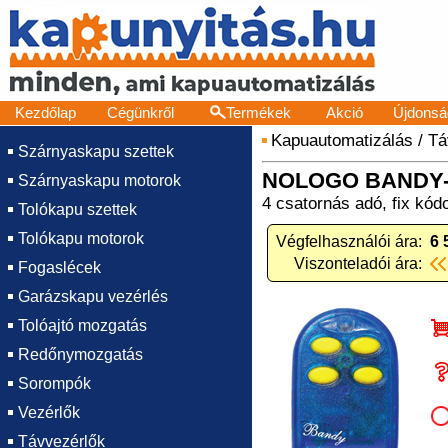
Kezdőlap
Cégünkről
Termékek
Akció
Újdonsá
Kapuautomatizálás
/
Tá
Szárnyaskapu szettek
NOLOGO BANDY
Szárnyaskapu motorok
4 csatornás adó, fix kó
Tolókapu szettek
Tolókapu motorok
Végfelhasználói ára:
6 
Viszonteladói ára:
Fogaslécek
Garázskapu vezérlés
Tolóajtó mozgatás
Redőnymozgatás
Sorompók
Vezérlők
Távvezérlők