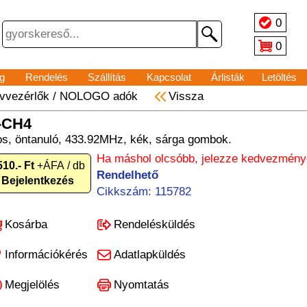
0
0
g
Rendelés
Szállítás
Kapcsolat
Árlisták
Letöltés
vvezérlők
/
NOLOGO adók
Vissza
-CH4
dos, öntanuló, 433.92MHz, kék, sárga gombok.
Ha máshol olcsóbb, jelezze kedvezményé
510.- Ft
+ÁFA / db
Rendelhető
Bejelentkezés
Cikkszám: 115782
Kosárba
Rendelésküldés
Információkérés
Adatlapküldés
Megjelölés
Nyomtatás