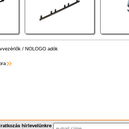
vvezérlők
/
NOLOGO adók
pra
iratkozás hírlevelünkre