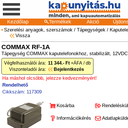
Kezdőlap
Termékek
Akció
Újdon
Szerelési anyagok, szerszámok
/
Tápegységek
/
Kaputel
Vissza
COMMAX RF-1A
Tápegység COMMAX kaputelefonokhoz, stabilizált, 12VDC 
Végfelhasználói ára:
11 344.- Ft
+ÁFA / db
Viszonteladói ára:
Bejelentkezés
Ha máshol olcsóbb, jelezze kedvezményért!
Rendelhető
Cikkszám: 117309
Kosárba
Rendeléskü
Információkérés
Adatlapküld