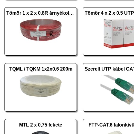
Tömör 1 x 2 x 0,8R árnyékolt réz
TQML / TQKM 1x2x0,6 200m
MTL 2 x 0,75 fekete
FTP-CAT.6 falonkívül