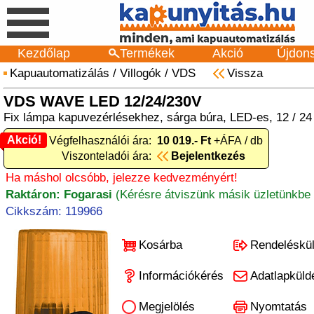
Kezdőlap
Termékek
Akció
Újdon
Kapuautomatizálás
/
Villogók
/
VDS
Vissza
VDS WAVE LED 12/24/230V
Fix lámpa kapuvezérlésekhez, sárga búra, LED-es, 12 / 24
Akció!
Akció! Végfelhasználói ára:
10 019.- Ft
+ÁFA / db
Viszonteladói ára:
Bejelentkezés
Ha máshol olcsóbb, jelezze kedvezményért!
Raktáron: Fogarasi
(Kérésre átviszünk másik üzletünkbe 
Cikkszám: 119966
Kosárba
Rendeléskü
Információkérés
Adatlapküld
Megjelölés
Nyomtatás