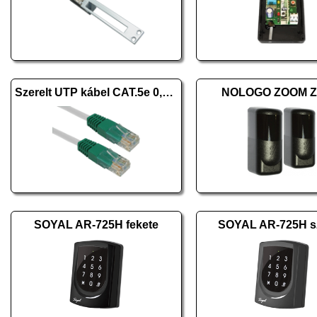
Szerelt UTP kábel CAT.5e 0,5m
NOLOGO ZOOM Z-
SOYAL AR-725H fekete
SOYAL AR-725H s