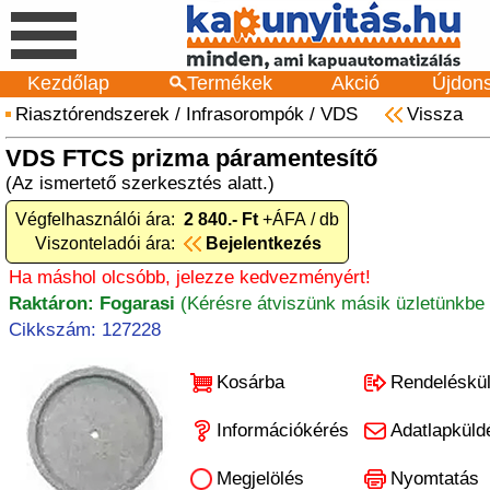
Kezdőlap
Termékek
Akció
Újdon
Riasztórendszerek
/
Infrasorompók
/
VDS
Vissza
VDS FTCS prizma páramentesítő
(Az ismertető szerkesztés alatt.)
Végfelhasználói ára:
2 840.- Ft
+ÁFA / db
Viszonteladói ára:
Bejelentkezés
Ha máshol olcsóbb, jelezze kedvezményért!
Raktáron: Fogarasi
(Kérésre átviszünk másik üzletünkbe 
Cikkszám: 127228
Kosárba
Rendeléskü
Információkérés
Adatlapküld
Megjelölés
Nyomtatás