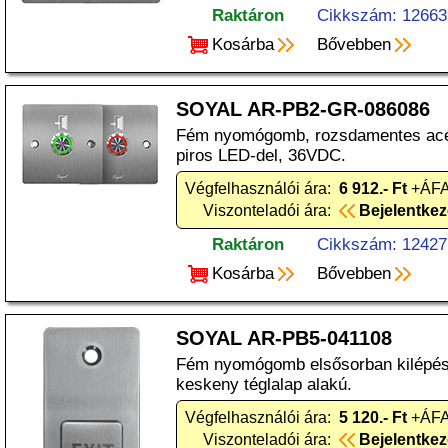
Raktáron
Cikkszám: 12663
Kosárba
Bővebben
SOYAL AR-PB2-GR-086086
Fém nyomógomb, rozsdamentes acél
piros LED-del, 36VDC.
Végfelhasználói ára:
6 912.- Ft
+ÁFA
Viszonteladói ára:
Bejelentke
Raktáron
Cikkszám: 12427
Kosárba
Bővebben
SOYAL AR-PB5-041108
Fém nyomógomb elsősorban kilépési
keskeny téglalap alakú.
Végfelhasználói ára:
5 120.- Ft
+ÁFA
Viszonteladói ára:
Bejelentke