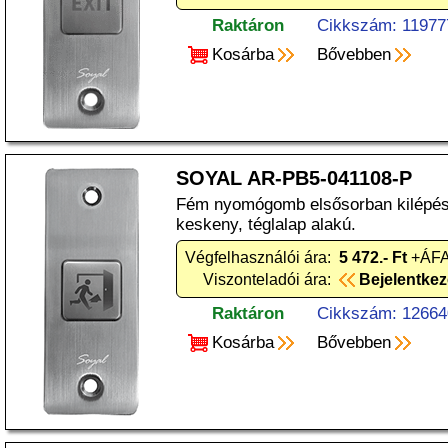
Raktáron
Cikkszám: 11977
Kosárba
Bővebben
SOYAL AR-PB5-041108-P
Fém nyomógomb elsősorban kilépési
keskeny, téglalap alakú.
Végfelhasználói ára:
5 472.- Ft
+ÁFA
Viszonteladói ára:
Bejelentke
Raktáron
Cikkszám: 12664
Kosárba
Bővebben