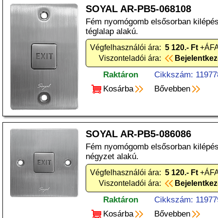
SOYAL AR-PB5-068108
Fém nyomógomb elsősorban kilépési
téglalap alakú.
Végfelhasználói ára:
5 120.- Ft
+ÁFA
Viszonteladói ára:
Bejelentke
Raktáron
Cikkszám: 11977
Kosárba
Bővebben
SOYAL AR-PB5-086086
Fém nyomógomb elsősorban kilépési
négyzet alakú.
Végfelhasználói ára:
5 120.- Ft
+ÁFA
Viszonteladói ára:
Bejelentke
Raktáron
Cikkszám: 11977
Kosárba
Bővebben