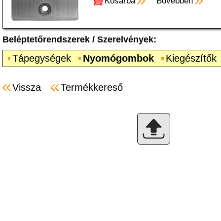
Kosárba
Bővebben
Beléptetőrendszerek
/
Szerelvények
:
Tápegységek
Nyomógombok
Kiegészítők
Vissza
Termékkereső