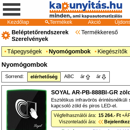
Kezdőlap
Termékek
Akció
Újdon
Beléptetőrendszerek
Termékkereső
Szerelvények
Tápegységek
Nyomógombok
Kiegészítők
Nyomógombok
Sorrend:
ABC
ár
ár
elérhetőség
SOYAL AR-PB-888BI-GR zöld
Esztétikus infravörös érintésnélküli 
kapcsoló zöld és piros LED-el.
Végfelhasználói ára:
15 264.- Ft
+ÁF
Viszonteladói ára:
Bejelentke