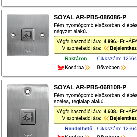
SOYAL AR-PB5-086086-P
Fém nyomógomb elsősorban kilépési
négyzet alakú.
Végfelhasználói ára:
4 896.- Ft
+ÁFA
Viszonteladói ára:
Bejelentke
Raktáron
Cikkszám: 12664
Kosárba
Bővebben
SOYAL AR-PB5-068108-P
Fém nyomógomb elsősorban kilépési
széles, téglalap alakú.
Végfelhasználói ára:
4 608.- Ft
+ÁFA
Viszonteladói ára:
Bejelentke
Rendelhető
Cikkszám: 12664