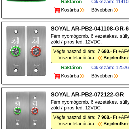
Raktáron
Cikkszám: 11410
Kosárba
Bővebben
SOYAL AR-PB2-041108-GR-6
Fém nyomógomb, 6 vezetékes, sülly
zöld / piros led, 12VDC.
Végfelhasználói ára:
7 680.- Ft
+ÁFA
Viszonteladói ára:
Bejelentke
Raktáron
Cikkszám: 12526
Kosárba
Bővebben
SOYAL AR-PB2-072122-GR
Fém nyomógomb, 6 vezetékes, süllye
zöld / piros led, 12VDC.
Végfelhasználói ára:
7 968.- Ft
+ÁFA
Viszonteladói ára:
Bejelentke