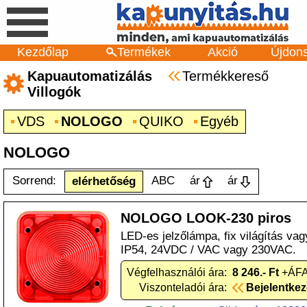
Kezdőlap
Termékek
Akció
Újdon
Kapuautomatizálás
Termékkereső
Villogók
VDS
NOLOGO
QUIKO
Egyéb
NOLOGO
Sorrend:
ABC
ár
ár
elérhetőség
NOLOGO LOOK-230 piros
LED-es jelzőlámpa, fix világítás vagy
IP54, 24VDC / VAC vagy 230VAC.
Végfelhasználói ára:
8 246.- Ft
+ÁFA
Viszonteladói ára:
Bejelentke