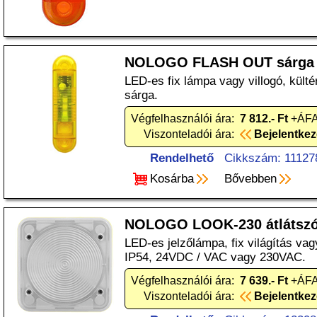
NOLOGO FLASH OUT sárga
LED-es fix lámpa vagy villogó, kült
sárga.
Végfelhasználói ára:
7 812.- Ft
+ÁFA
Viszonteladói ára:
Bejelentke
Rendelhető
Cikkszám: 11127
Kosárba
Bővebben
NOLOGO LOOK-230 átlátsz
LED-es jelzőlámpa, fix világítás vagy
IP54, 24VDC / VAC vagy 230VAC.
Végfelhasználói ára:
7 639.- Ft
+ÁFA
Viszonteladói ára:
Bejelentke