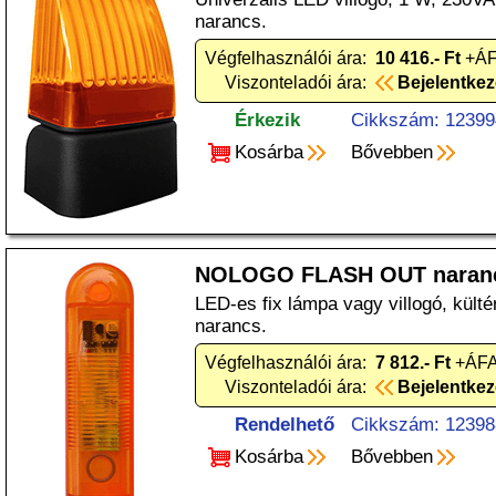
narancs.
Végfelhasználói ára:
10 416.- Ft
+ÁF
Viszonteladói ára:
Bejelentke
Érkezik
Cikkszám: 12399
Kosárba
Bővebben
NOLOGO FLASH OUT naran
LED-es fix lámpa vagy villogó, kült
narancs.
Végfelhasználói ára:
7 812.- Ft
+ÁFA
Viszonteladói ára:
Bejelentke
Rendelhető
Cikkszám: 12398
Kosárba
Bővebben