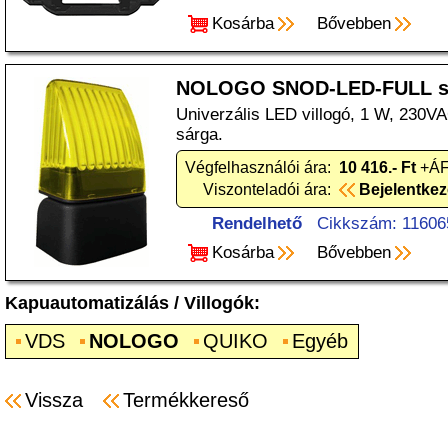
Kosárba
Bővebben
NOLOGO SNOD-LED-FULL s
Univerzális LED villogó, 1 W, 230V
sárga.
Végfelhasználói ára:
10 416.- Ft
+ÁF
Viszonteladói ára:
Bejelentke
Rendelhető
Cikkszám: 11606
Kosárba
Bővebben
Kapuautomatizálás
/
Villogók
:
VDS
NOLOGO
QUIKO
Egyéb
Vissza
Termékkereső