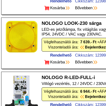
Rendelhető
Cikkszám: 12398
Kosárba
Bővebben
NOLOGO LOOK-230 sárga
LED-es jelzőlámpa, fix világítás vag
IP54, 24VDC / VAC vagy 230VAC.
Végfelhasználói ára:
7 639.- Ft
+ÁFA
Viszonteladói ára:
Bejelentke
Rendelhető
Cikkszám: 12399
Kosárba
Bővebben
NOLOGO R-LED-FULL-i
Villógó vezérlés, 12 / 24VDC / 230V
Végfelhasználói ára:
6 944.- Ft
+ÁFA
Viszonteladói ára:
Bejelentke
Rendelhető
Cikkszám: 12399