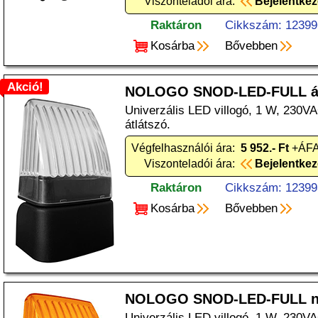
Viszonteladói ára:
Bejelentke
Raktáron
Cikkszám: 12399
Kosárba
Bővebben
Akció!
NOLOGO SNOD-LED-FULL át
Univerzális LED villogó, 1 W, 230V
átlátszó.
Végfelhasználói ára:
5 952.- Ft
+ÁFA
Viszonteladói ára:
Bejelentke
Raktáron
Cikkszám: 12399
Kosárba
Bővebben
NOLOGO SNOD-LED-FULL n
Univerzális LED villogó, 1 W, 230V