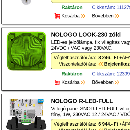
Raktáron
Cikkszám: 11127
Kosárba
Bővebben
NOLOGO LOOK-230 zöld
LED-es jelzőlámpa, fix világítás vagy
24VDC / VAC vagy 230VAC.
Végfelhasználói ára:
8 246.- Ft
+ÁFA
Viszonteladói ára:
Bejelentke
Raktáron
Cikkszám: 12399
Kosárba
Bővebben
NOLOGO R-LED-FULL
Villogó panel SNOD-LED-FULL villogó
fény, 1W, 230VAC 12 / 24VAC / VDC
Végfelhasználói ára:
6 944.- Ft
+ÁFA