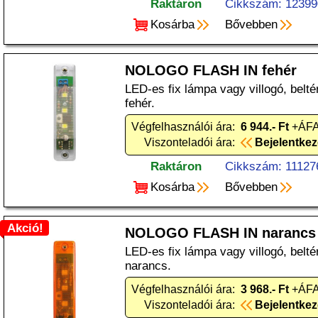
Raktáron
Cikkszám: 12399
Kosárba
Bővebben
NOLOGO FLASH IN fehér
LED-es fix lámpa vagy villogó, belt
fehér.
Végfelhasználói ára:
6 944.- Ft
+ÁFA
Viszonteladói ára:
Bejelentke
Raktáron
Cikkszám: 11127
Kosárba
Bővebben
Akció!
NOLOGO FLASH IN narancs
LED-es fix lámpa vagy villogó, belt
narancs.
Végfelhasználói ára:
3 968.- Ft
+ÁFA
Viszonteladói ára:
Bejelentke