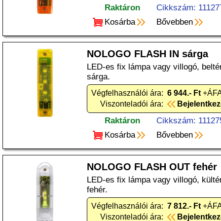
Raktáron
Cikkszám: 11127
Kosárba
Bővebben
NOLOGO FLASH IN sárga
LED-es fix lámpa vagy villogó, belt
sárga.
Végfelhasználói ára:
6 944.- Ft
+ÁFA
Viszonteladói ára:
Bejelentke
Raktáron
Cikkszám: 11127
Kosárba
Bővebben
NOLOGO FLASH OUT fehér
LED-es fix lámpa vagy villogó, kült
fehér.
Végfelhasználói ára:
7 812.- Ft
+ÁFA
Viszonteladói ára:
Bejelentke