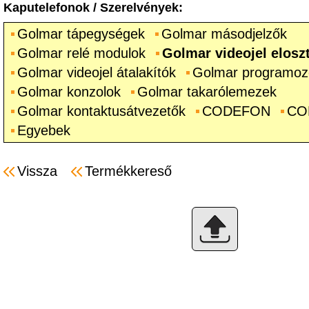
Kaputelefonok
/
Szerelvények
:
Golmar tápegységek
Golmar másodjelzők
Golmar relé modulok
Golmar videojel elosz
Golmar videojel átalakítók
Golmar programozó
Golmar konzolok
Golmar takarólemezek
Golmar kontaktusátvezetők
CODEFON
CO
Egyebek
Vissza
Termékkereső