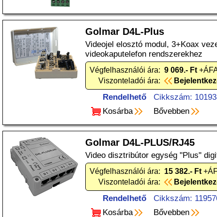
Golmar D4L-Plus
Videojel elosztó modul, 3+Koax vez
videokaputelefon rendszerekhez
Végfelhasználói ára:
9 069.- Ft
+ÁFA
Viszonteladói ára:
Bejelentke
Rendelhető
Cikkszám: 10193
Kosárba
Bővebben
Golmar D4L-PLUS/RJ45
Video disztribútor egység "Plus" dig
Végfelhasználói ára:
15 382.- Ft
+ÁF
Viszonteladói ára:
Bejelentke
Rendelhető
Cikkszám: 11957
Kosárba
Bővebben