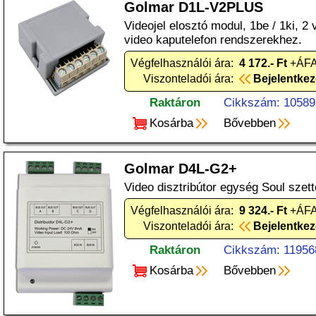
Golmar D1L-V2PLUS
Videojel elosztó modul, 1be / 1ki, 2
video kaputelefon rendszerekhez.
Végfelhasználói ára:
4 172.- Ft
+ÁFA
Viszonteladói ára:
Bejelentke
Raktáron
Cikkszám: 10589
Kosárba
Bővebben
Golmar D4L-G2+
Video disztribútor egység Soul szet
Végfelhasználói ára:
9 324.- Ft
+ÁFA
Viszonteladói ára:
Bejelentke
Raktáron
Cikkszám: 11956
Kosárba
Bővebben