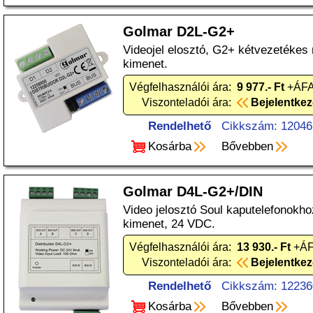
Golmar D2L-G2+
Videojel elosztó, G2+ kétvezetékes
kimenet.
Végfelhasználói ára:
9 977.- Ft
+ÁFA
Viszonteladói ára:
Bejelentke
Rendelhető
Cikkszám: 12046
Kosárba
Bővebben
Golmar D4L-G2+/DIN
Video jelosztó Soul kaputelefonokho
kimenet, 24 VDC.
Végfelhasználói ára:
13 930.- Ft
+ÁF
Viszonteladói ára:
Bejelentke
Rendelhető
Cikkszám: 12236
Kosárba
Bővebben