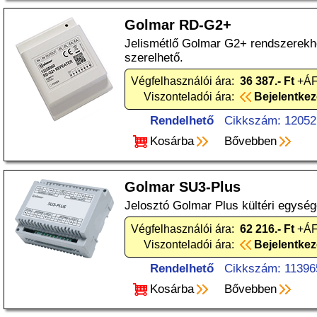
Golmar RD-G2+
Jelismétlő Golmar G2+ rendszerekh
szerelhető.
Végfelhasználói ára:
36 387.- Ft
+ÁF
Viszonteladói ára:
Bejelentke
Rendelhető
Cikkszám: 12052
Kosárba
Bővebben
Golmar SU3-Plus
Jelosztó Golmar Plus kültéri egysé
Végfelhasználói ára:
62 216.- Ft
+ÁF
Viszonteladói ára:
Bejelentke
Rendelhető
Cikkszám: 11396
Kosárba
Bővebben