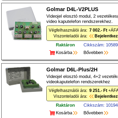
Golmar D4L-V2PLUS
Videojel elosztó modul, 2 vezetékes
video kaputelefon rendszerekhez.
Végfelhasználói ára:
7 002.- Ft
+ÁFA
Viszonteladói ára:
Bejelentke
Raktáron
Cikkszám: 10589
Kosárba
Bővebben
Golmar D6L-Plus/2H
Videojel elosztó modul, 4+2 vezeték
videokaputelefon rendszerekhez
Végfelhasználói ára:
9 251.- Ft
+ÁFA
Viszonteladói ára:
Bejelentke
Raktáron
Cikkszám: 10194
Kosárba
Bővebben