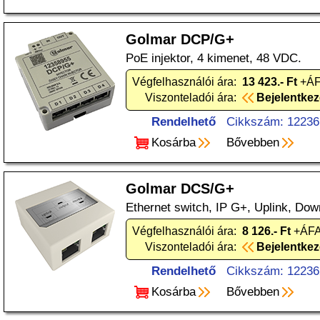
Golmar DCP/G+
PoE injektor, 4 kimenet, 48 VDC.
Végfelhasználói ára:
13 423.- Ft
+ÁF
Viszonteladói ára:
Bejelentke
Rendelhető
Cikkszám: 12236
Kosárba
Bővebben
Golmar DCS/G+
Ethernet switch, IP G+, Uplink, Dow
Végfelhasználói ára:
8 126.- Ft
+ÁFA
Viszonteladói ára:
Bejelentke
Rendelhető
Cikkszám: 12236
Kosárba
Bővebben