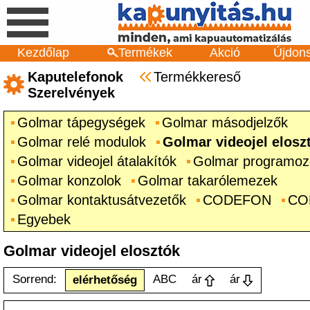
Kezdőlap
Termékek
Akció
Újdon
Kaputelefonok
Termékkereső
Szerelvények
Golmar tápegységek
Golmar másodjelzők
Golmar relé modulok
Golmar videojel elosz
Golmar videojel átalakítók
Golmar programozó
Golmar konzolok
Golmar takarólemezek
Golmar kontaktusátvezetők
CODEFON
CO
Egyebek
Golmar videojel elosztók
Sorrend:
ABC
ár
ár
elérhetőség