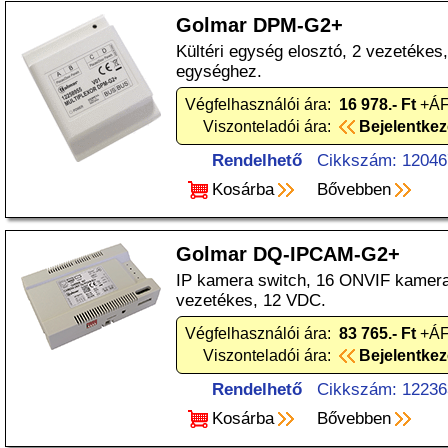
Golmar DPM-G2+
Kültéri egység elosztó, 2 vezetékes, 
egységhez.
Végfelhasználói ára:
16 978.- Ft
+ÁF
Viszonteladói ára:
Bejelentke
Rendelhető
Cikkszám: 12046
Kosárba
Bővebben
Golmar DQ-IPCAM-G2+
IP kamera switch, 16 ONVIF kamera
vezetékes, 12 VDC.
Végfelhasználói ára:
83 765.- Ft
+ÁF
Viszonteladói ára:
Bejelentke
Rendelhető
Cikkszám: 12236
Kosárba
Bővebben