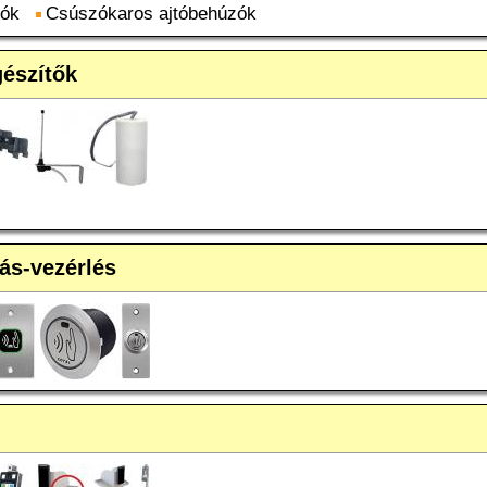
zók
Csúszókaros ajtóbehúzók
gészítők
tás-vezérlés