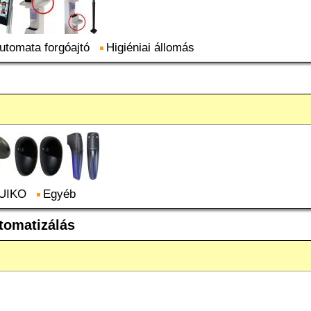
utomata forgóajtó
Higiéniai állomás
UIKO
Egyéb
tomatizálás