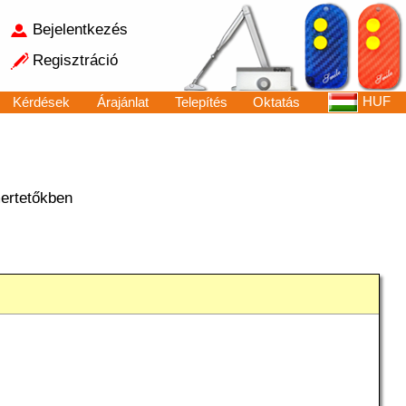
Bejelentkezés
Regisztráció
HUF
Kérdések
Árajánlat
Telepítés
Oktatás
ertetőkben