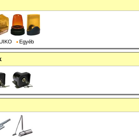
UIKO
Egyéb
k