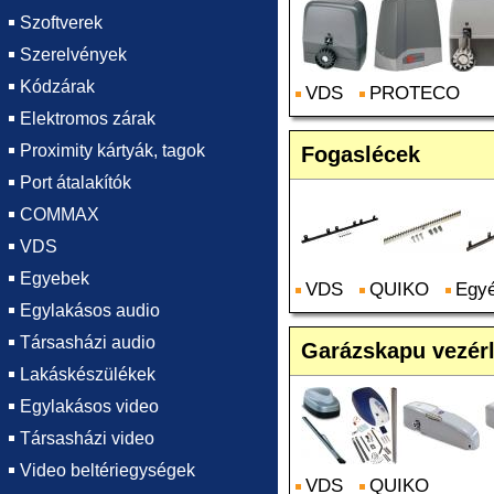
Szoftverek
Szerelvények
Kódzárak
VDS
PROTECO
Elektromos zárak
Proximity kártyák, tagok
Fogaslécek
Port átalakítók
COMMAX
VDS
Egyebek
VDS
QUIKO
Egy
Egylakásos audio
Társasházi audio
Garázskapu vezér
Lakáskészülékek
Egylakásos video
Társasházi video
Video beltériegységek
VDS
QUIKO