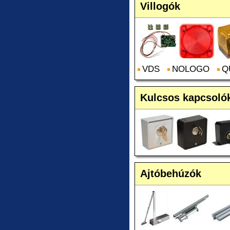
Villogók
VDS
NOLOGO
Q
Kulcsos kapcsoló
Ajtóbehúzók