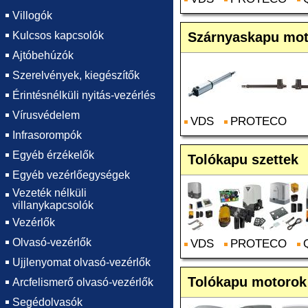
Villogók
Kulcsos kapcsolók
Szárnyaskapu mo
Ajtóbehúzók
Szerelvények, kiegészítők
Érintésnélküli nyitás-vezérlés
Vírusvédelem
VDS
PROTECO
Infrasorompók
Egyéb érzékelők
Tolókapu szettek
Egyéb vezérlőegységek
Vezeték nélküli
villanykapcsolók
Vezérlők
Olvasó-vezérlők
VDS
PROTECO
Ujjlenyomat olvasó-vezérlők
Tolókapu motorok
Arcfelismerő olvasó-vezérlők
Segédolvasók