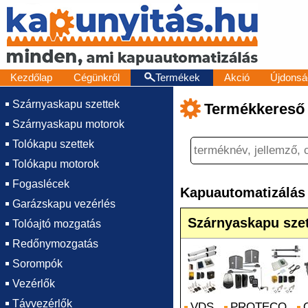
Kezdőlap
Cégünkről
Termékek
Akció
Újdonsá
Szárnyaskapu szettek
Termékkereső
Szárnyaskapu motorok
Tolókapu szettek
Tolókapu motorok
Fogaslécek
Kapuautomatizálás
Garázskapu vezérlés
Szárnyaskapu sze
Tolóajtó mozgatás
Redőnymozgatás
Sorompók
Vezérlők
Távvezérlők
VDS
PROTECO