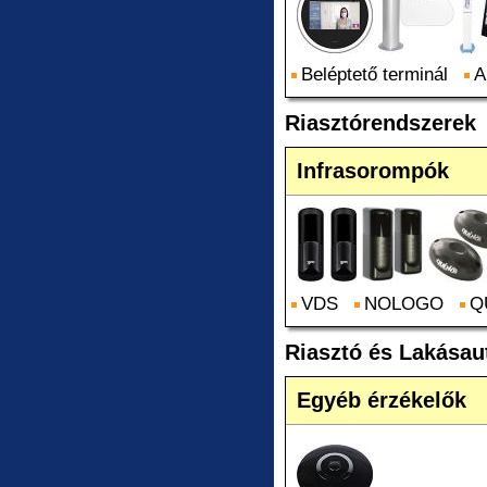
Beléptető terminál
A
Riasztórendszerek
Infrasorompók
VDS
NOLOGO
Q
Riasztó és Lakásau
Egyéb érzékelők