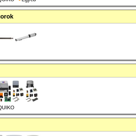
torok
QUIKO