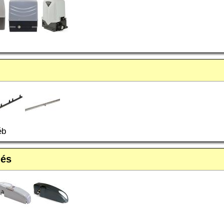
éb
lés