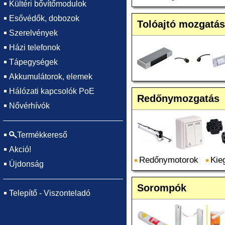
Kültéri bővítőmodulok
Esővédők, dobozok
Tolóajtó mozgatás
Szerelvények
Házi telefonok
Tápegységek
Akkumulátorok, elemek
Hálózati kapcsolók PoE
Redőnymozgatás
Nővérhívók
Termékkereső
Akció!
Redőnymotorok
Kie
Újdonság
Sorompók
Telepítő - Viszonteladó