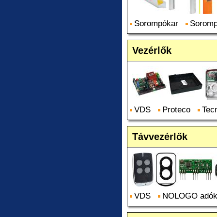
Sorompókar
Sorom
Vezérlők
VDS
Proteco
Tec
Távvezérlők
VDS
NOLOGO adó