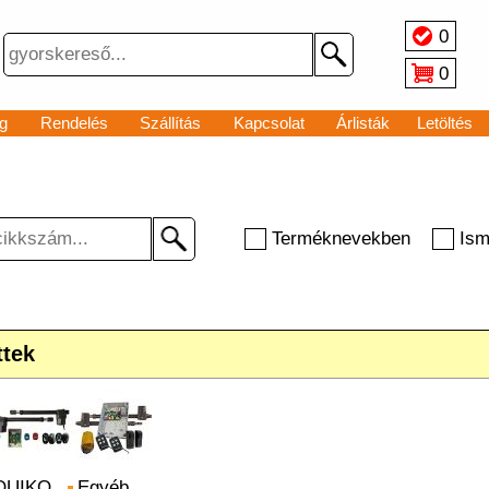
0
0
g
Rendelés
Szállítás
Kapcsolat
Árlisták
Letöltés
Terméknevekben
Ism
ttek
QUIKO
Egyéb