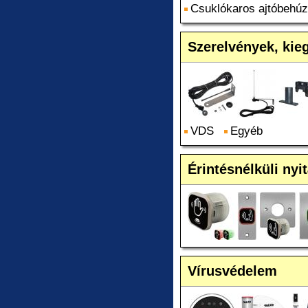
Csuklókaros ajtóbehú
Szerelvények, kie
VDS
Egyéb
Érintésnélküli nyi
Vírusvédelem