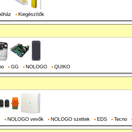
póház
Kiegészítők
no
GG
NOLOGO
QUIKO
k
NOLOGO vevők
NOLOGO szettek
EDS
Tecno